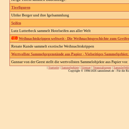
Tierfiguren
Ulrike Berger und ihre Igelsammlung
Seifen
Lutz Lutterbeck sammelt Hotelseifen aus aller Welt
Weihnachtskrippen weltweit - Die Weihnachtsgeschichte zum Greife
Renate Kunde sammelt exotische Weihnachtskrippen
Wertvollste Sammelgegenstände aus Papier - Vielseitiges Sammelgebiet: 
Gunnar von der Geest stellt die wertvollsten Sammelobjekte aus Papier vor.
|
Startseite
|
Sammelgebiete
|
Sitemap
|
Veranstaltungen
|
SammlerWelt
Copyright © 1998/2026 sammlernet.de - Für die Ri