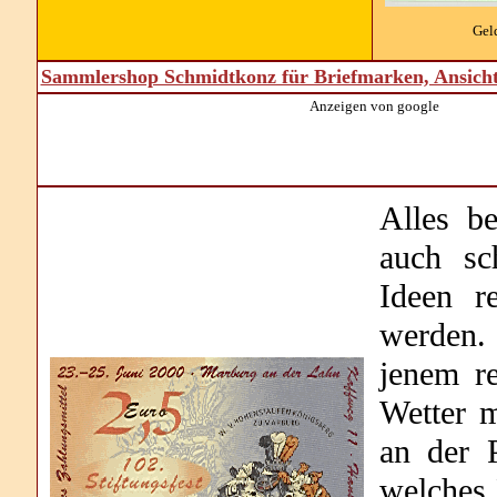
Gel
Sammlershop Schmidtkonz für Briefmarken, Ansich
Anzeigen von google
Alles b
auch sc
Ideen r
werden.
jenem re
Wetter 
an der 
welches 