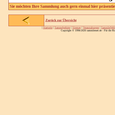
Sie möchten Ihre Sammlung auch gern einmal hier präsentie
Zurück zur Übersicht
|
Startseite
|
Sammelgebiete
|
Sitemap
|
Veranstaltungen
|
SammlerWelt
Copyright © 1998/2026 sammlernet.de - Für die Ri