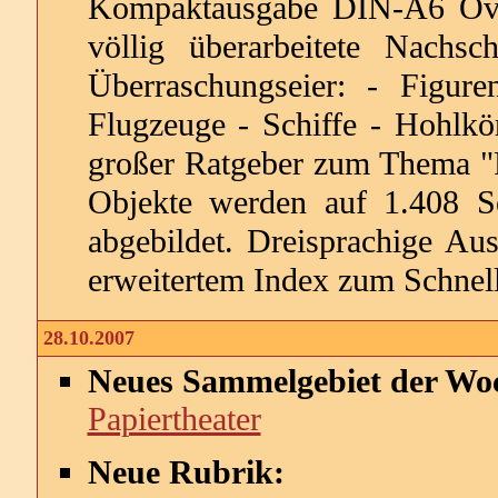
Kompaktausgabe DIN-A6 Over
völlig überarbeitete Nachs
Überraschungseier: - Figur
Flugzeuge - Schiffe - Hohlkör
großer Ratgeber zum Thema "
Objekte werden auf 1.408 Se
abgebildet. Dreisprachige Aus
erweitertem Index zum Schnel
28.10.2007
Neues Sammelgebiet der Wo
Papiertheater
Neue Rubrik: