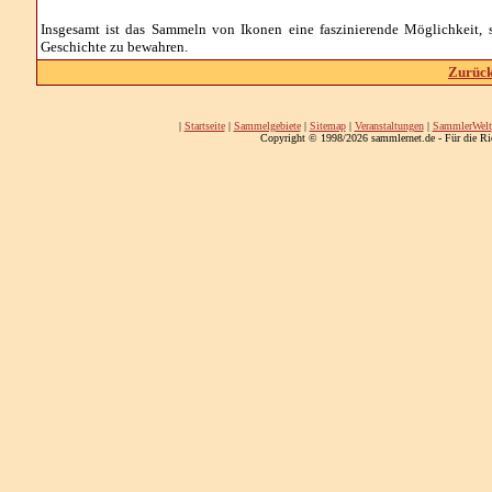
Insgesamt ist das Sammeln von Ikonen eine faszinierende Möglichkeit, 
Geschichte zu bewahren.
Zurück
|
Startseite
|
Sammelgebiete
|
Sitemap
|
Veranstaltungen
|
SammlerWelt
Copyright © 1998/2026 sammlernet.de - Für die Ri