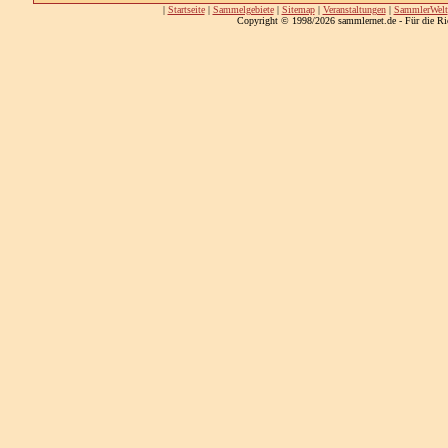
|
Startseite
|
Sammelgebiete
|
Sitemap
|
Veranstaltungen
|
SammlerWelt
Copyright © 1998/2026 sammlernet.de - Für die Ri