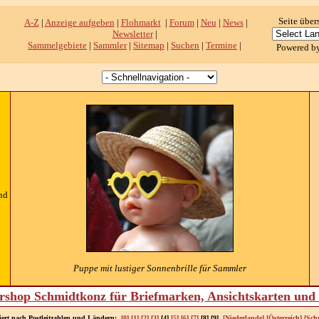
Seite über
A-Z
|
Anzeige aufgeben
|
Flohmarkt
|
Forum
|
Neu
|
News
|
Newsletter
|
Sammelgebiete
|
Sammler
|
Sitemap
|
Suchen
|
Termine
|
Powered b
nd
Puppe mit lustiger Sonnenbrille für Sammler
shop Schmidtkonz für Briefmarken, Ansichtskarten un
iert nach Postleitzahlen und Ländern:
[0]
[1]
[2]
[3]
[4]
[5]
[6]
[7]
[8] [9]
[Niederlande]
[Österreich]
[Sch