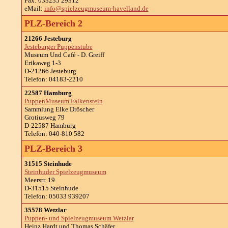
Fax: 033235 29312
eMail:
info@spielzeugmuseum-havelland.de
PLZ-Bereich 2
21266 Jesteburg
Jesteburger Puppenstube
Museum Und Café - D. Greiff
Erikaweg 1-3
D-21266 Jesteburg
Telefon: 04183-2210
22587 Hamburg
PuppenMuseum Falkenstein
Sammlung Elke Dröscher
Grotiusweg 79
D-22587 Hamburg
Telefon: 040-810 582
PLZ-Bereich 3
31515 Steinhude
Steinhuder Spielzeugmuseum
Meerstr. 19
D-31515 Steinhude
Telefon: 05033 939207
35578 Wetzlar
Puppen- und Spielzeugmuseum Wetzlar
Heinz Hardt und Thomas Schäfer