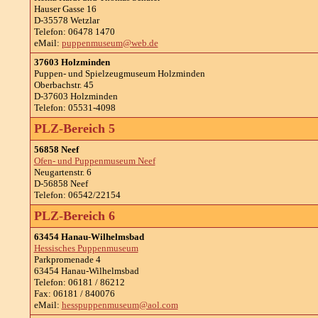
Hauser Gasse 16
D-35578 Wetzlar
Telefon: 06478 1470
eMail:
puppenmuseum@web.de
37603 Holzminden
Puppen- und Spielzeugmuseum Holzminden
Oberbachstr. 45
D-37603 Holzminden
Telefon: 05531-4098
PLZ-Bereich 5
56858 Neef
Ofen- und Puppenmuseum Neef
Neugartenstr. 6
D-56858 Neef
Telefon: 06542/22154
PLZ-Bereich 6
63454 Hanau-Wilhelmsbad
Hessisches Puppenmuseum
Parkpromenade 4
63454 Hanau-Wilhelmsbad
Telefon: 06181 / 86212
Fax: 06181 / 840076
eMail:
hesspuppenmuseum@aol.com