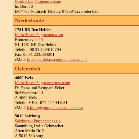
Nordracher Puppenmuseum
Im Dorf 76
D-77787 Nordrach Telefon: 07838/1225 oder 636
Niederlande
1781 BK Den Helder
Käthe Kruse Puppenmuseum
Binnenhaven 25
NL-1781 BK Den Helder
Telefon: 00.31.223/616704
Fax: 00.31.223/684201
eMail:
info@kathekrusepoppenmuseum.nl
Österreich
4600 Wels
Käthe Kruse Puppenweltmuseum
Dr. Franz und Reingard Ecker
Stelzhamerstr. 14
A-4600 Wels
Telefon + Fax: 072 42 / 44 6 31
eMail:
k.kruse@puppenmuseum-ecker.at
5010 Salzburg
Salzburger Puppenmagazin
Sammlung Lydia Gehmacher
Alten Markt Nr. 2
A-5010 Salzburg