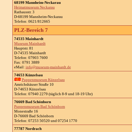
68199 Mannheim-Neckarau
Heimatmuseum Neckarau
Rathausstr. 3
D-68199 Mannheim-Neckarau
Telefon: 0621/812665
PLZ-Bereich 7
74535 Mainhardt
Museum Mainhardt
Hauptstr. 81
D-74535 Mainhardt
Telefon: 07903 7600
Fax: 0791 3889
eMail:
info@museum-mainhardt.de
74653 Künzelsau
Puppenmuseum Künzelsau
Amrichshäuser Straße 10
D-74653 Künzelsau
Telefon: 07940 2279 (täglich 8-9 und 18-19 Uhr)
76669 Bad Schönborn
Puppenmuseum Bad Schönborn
Monestraße 16
D-76669 Bad Schönborn
Telefon: 07253 50520 und 07254 1770
77787 Nordrach