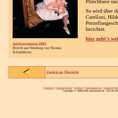
Plüschtiere un
So wird über d
Catellani, Hil
Porzellangesch
berichtet.
hier geht's we
Spielwarenmesse 2004
Bericht aus Nürnberg von Thomas
Schmidtkonz
Zurück zur Übersicht
|
Startseite
|
Sammelgebiete
|
Sitemap
|
Veranstaltungen
|
SammlerWelt
Copyright © 1998/2026 sammlernet.de - Für die Ri