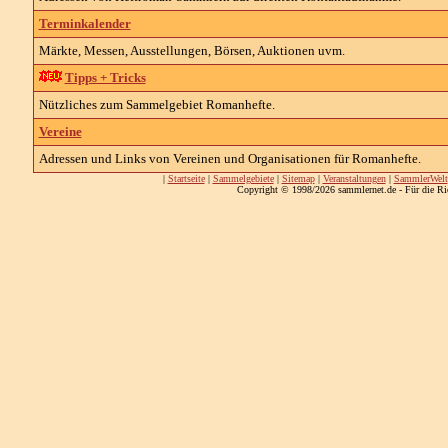
Terminkalender
Märkte, Messen, Ausstellungen, Börsen, Auktionen uvm.
Tipps + Tricks
Nützliches zum Sammelgebiet Romanhefte.
Vereine
Adressen und Links von Vereinen und Organisationen für Romanhefte.
|
Startseite
|
Sammelgebiete
|
Sitemap
|
Veranstaltungen
|
SammlerWelt
Copyright © 1998/2026 sammlernet.de - Für die Ri