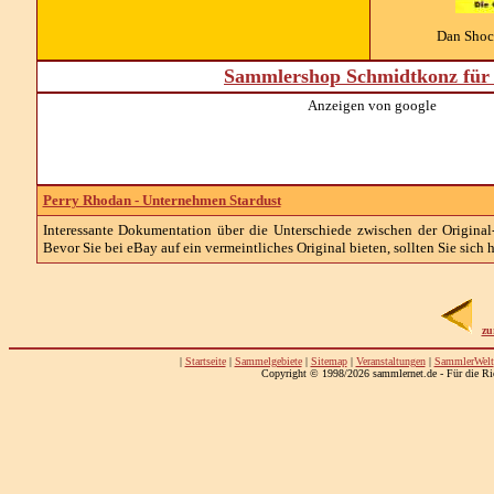
Dan Shock
Sammlershop Schmidtkonz für 
Anzeigen von google
Perry Rhodan - Unternehmen Stardust
Interessante Dokumentation über die Unterschiede zwischen der Origin
Bevor Sie bei eBay auf ein vermeintliches Original bieten, sollten Sie sich h
zu
|
Startseite
|
Sammelgebiete
|
Sitemap
|
Veranstaltungen
|
SammlerWelt
Copyright © 1998/2026 sammlernet.de - Für die Ri