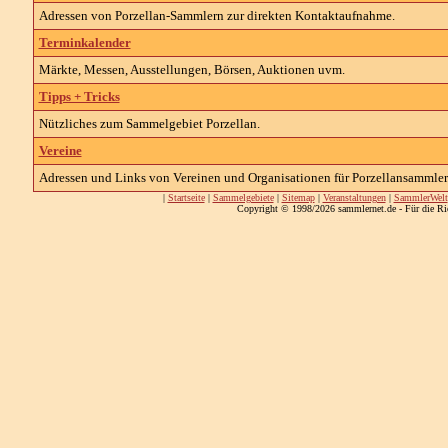
Adressen von Porzellan-Sammlern zur direkten Kontaktaufnahme.
Terminkalender
Märkte, Messen, Ausstellungen, Börsen, Auktionen uvm.
Tipps + Tricks
Nützliches zum Sammelgebiet Porzellan.
Vereine
Adressen und Links von Vereinen und Organisationen für Porzellansammler
|
Startseite
|
Sammelgebiete
|
Sitemap
|
Veranstaltungen
|
SammlerWelt
Copyright © 1998/2026 sammlernet.de - Für die Ri