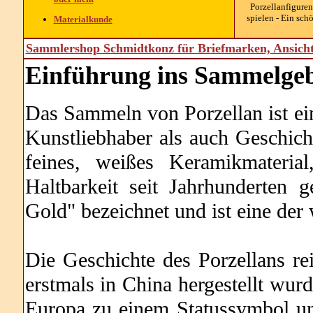
Porzellanfigure
spielen - Ein sch
Materialkunde
Sammlershop Schmidtkonz für Briefmarken, Ansich
Einführung
ins Sammelgeb
Das Sammeln von Porzellan ist ein
Kunstliebhaber als auch Geschichts
feines, weißes Keramikmateria
Haltbarkeit seit Jahrhunderten 
Gold" bezeichnet und ist eine der
Die Geschichte des Porzellans rei
erstmals in China hergestellt wur
Europa zu einem Statussymbol u