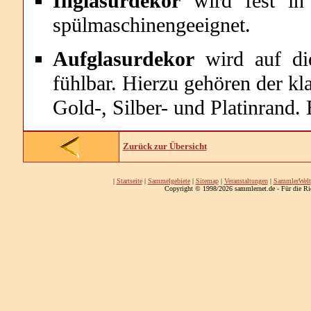
Inglasurdekor
wird fest in 
spülmaschinengeeignet.
Aufglasurdekor
wird auf die
fühlbar. Hierzu gehören der kl
Gold-, Silber- und Platinrand.
Zurück zur Übersicht
|
Startseite
|
Sammelgebiete
|
Sitemap
|
Veranstaltungen
|
SammlerWelt
Copyright © 1998/2026 sammlernet.de - Für die Ri