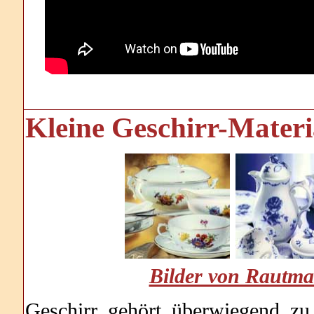
Kleine Geschirr-
Materi
Bilder von Rautma
Geschirr gehört überwiegend zu