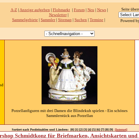
Seite über
A-Z
|
Anzeige aufgeben
|
Flohmarkt
|
Forum
|
Neu
|
News
|
Newsletter
|
Sammelgebiete
|
Sammler
|
Sitemap
|
Suchen
|
Termine
|
Powered b
nd
Porzellanfiguren mit drei Damen die Blindekuh spielen - Ein schönes
Sammlerstück aus Porzellan
Sortiert nach Postleitzahlen und Ländern: [0] [1] [2] [3] [4] [5] [6] [7] [8] [9]
[Internet]
shop Schmidtkonz für Briefmarken, Ansichtskarten un