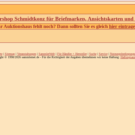
shop Schmidtkonz für Briefmarken, Ansichtskarten un
hr Auktionshaus fehlt noch? Dann sollten Sie es gleich
hier eintrag
te
|
Sitemap
|
Veranstaltungen
|
SammlerWelt
|
Für Händler + Hersteller
|
Suche
|
Service
|
Nutzungsbedingung
ght © 1998/2026 sammlernet.de - Für die Richtigkeit der Angaben übernehmen wir keine Haftung:
Haftungsaus