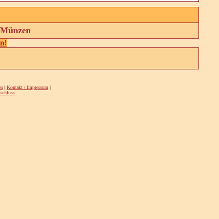
d Münzen
en!
en
|
Kontakt / Impressum
|
schluss