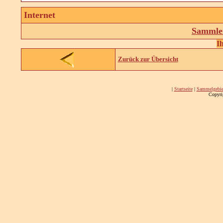
Internet
Sammler
I
Zurück zur Übersicht
|
Startseite
|
Sammelgebie
Copyri