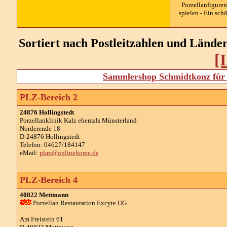
Porzellanfigure
spielen - Ein sch
Sortiert nach Postleitzahlen und Länd
[
Sammlershop Schmidtkonz für 
PLZ-Bereich 2
24876 Hollingstedt
Porzellanklinik Kalz ehemals Münsterland
Norderende 18
D-24876 Hollingstedt
Telefon: 04627/184147
eMail:
pkm@onlinehome.de
PLZ-Bereich 4
40822 Mettmann
Porzellan Restauration Excyte UG
Am Freistein 61