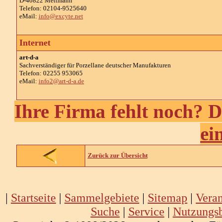
D-40822 Mettmann
Telefon: 02104-9525640
eMail:
info@excyte.net
Internet
art-d-a
Sachverständiger für Porzellane deutscher Manufakturen
Telefon: 02255 953065
eMail:
info2@art-d-a.de
Ihre Firma fehlt noch? D
ei
Zurück zur Übersicht
|
Startseite
|
Sammelgebiete
|
Sitemap
|
Veran
Suche
|
Service
|
Nutzungs