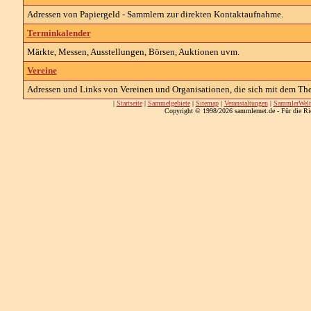
Adressen von Papiergeld - Sammlern zur direkten Kontaktaufnahme.
Terminkalender
Märkte, Messen, Ausstellungen, Börsen, Auktionen uvm.
Vereine
Adressen und Links von Vereinen und Organisationen, die sich mit dem The
|
Startseite
|
Sammelgebiete
|
Sitemap
|
Veranstaltungen
|
SammlerWelt
Copyright © 1998/2026 sammlernet.de - Für die Ri