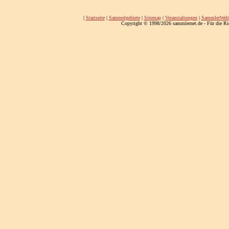
|
Startseite
|
Sammelgebiete
|
Sitemap
|
Veranstaltungen
|
SammlerWelt
Copyright © 1998/2026 sammlernet.de - Für die Ri