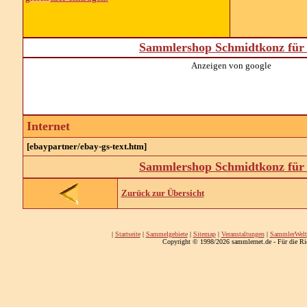
Sammlershop Schmidtkonz für 
Anzeigen von google
Internet
[ebaypartner/ebay-gs-text.htm]
Sammlershop Schmidtkonz für 
Zurück zur Übersicht
|
Startseite
|
Sammelgebiete
|
Sitemap
|
Veranstaltungen
|
SammlerWelt
Copyright © 1998/2026 sammlernet.de - Für die Ri