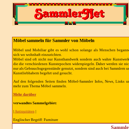
Möbel sammeln für Sammler von Möbeln
Möbel und Mobiliar gibt es wohl schon solange als Menschen begann
sich wo wohnhaft einzurichten.
Möbel sind oft nicht nur Kunsthandwerk sondern auch wahre Kunstwerk
die die verschiedenen Kunstepochen widerspiegeln. Daher werden sie nic
nur als Gebrauchsgegenstände genutzt, sondern sind auch bei Sammlern u
Kunstliebhabern begehrt und gesucht.
Auf den folgenden Seiten finden Möbel-Sammler Infos, News, Links u
mehr zum Thema Möbel sammeln.
Mehr darüber
verwandtes Sammelgebiet:
|
Antiquitäten
|
Englischer Begriff: Furniture
Sammler