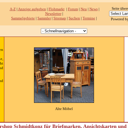
Seite über
A-Z
|
Anzeige aufgeben
|
Flohmarkt
|
Forum
|
Neu
|
News
|
Newsletter
|
Sammelgebiete
|
Sammler
|
Sitemap
|
Suchen
|
Termine
|
Powered b
en
e,
ht
nd
nd
Alte Möbel
shop Schmidtkonz für Briefmarken, Ansichtskarten un