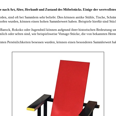
je nach Art, Alter, Herkunft und Zustand des Möbelstücks. Einige der wertvolls
rden, sind oft bei Sammlern sehr beliebt. Dies können antike Stühle, Tische, Sc
rfen wurden, können einen hohen Sammlerwert haben. Beispiele hierfür sind Stü
arock, Rokoko oder Jugendstil können aufgrund ihrer historischen Bedeutung und i
ch oder selten sind, wie beispielsweise Vintage-Stücke, die von bekannten Herst
.
hmten Persönlichkeiten besessen wurden, können einen besonderen Sammlerwert h