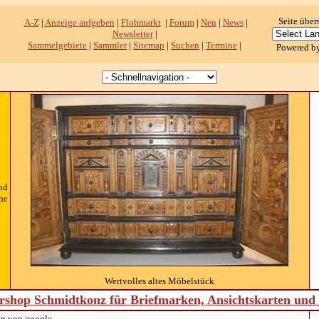
Seite über
A-Z
|
Anzeige aufgeben
|
Flohmarkt
|
Forum
|
Neu
|
News
|
Newsletter
|
Sammelgebiete
|
Sammler
|
Sitemap
|
Suchen
|
Termine
|
Powered b
nd
he
Wertvolles altes Möbelstück
shop Schmidtkonz für Briefmarken, Ansichtskarten un
n von google