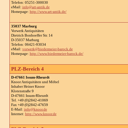
Telefon: 05251-300030
eMail:
info@art-antik.de
Homepage:
http://www.art-antik.de/
35037 Marburg
Vorwerk Antiquitäten
Dietrich Bonhoeffer Str. 14
D-35037 Marburg
Telefon: 06421-93034
eMail:
vorwerk@biedermeier-barock.de
Homepage:
http://www.biedermeier-barock.de/
PLZ-Bereich 4
D-47661 Issum-Rheurdt
Knoor Antiquitäten und Möbel
Inhaber Heiner Knoor
Klotenstraße 9
D-47661 Issum-Rheurdt
Tel. +49 (0)2842-41069
Fax +49 (0)2842-47659
E-Mail:
info@knoor.de
Internet:
http://www.knoor.de