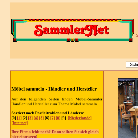
S
Möbel sammeln - Händler und Hersteller
Auf den folgenden Seiten finden Möbel-Sammler
Händler und Hersteller zum Thema Möbel sammeln.
Sortiert nach Postleitzahlen und Ländern:
[0]
[1]
[2]
[3]
[4]
[5]
[6]
[7]
[8]
[9]
[Niederlande]
[Internet]
Ihre Firma fehlt noch? Dann sollten Sie sich gleich
hier eintragen!