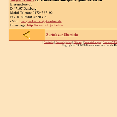
Jürgen Kremers
- Drechsler- und Holzspielzeugmacherbetrieb
Biesenwiese 61
D-47167 Duisburg
Mobil-Telefon: 01724567192
Fax: 0180506034620336
eMail:
juergen-kremers@t-online.de
Homepage:
http://www.holzjockel.de
Zurück zur Übersicht
|
Startseite
|
Sammelgebiete
|
Sitemap
|
Veranstaltungen
|
SammlerWelt
Copyright © 1998/2026 sammlernet.de - Für die Ri