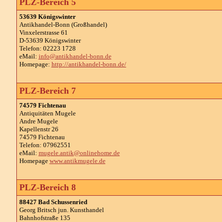
PLZ-Bereich 5
53639 Königswinter
Antikhandel-Bonn (Großhandel)
Vinxelerstrasse 61
D-53639 Königswinter
Telefon: 02223 1728
eMail:
info@antikhandel-bonn.de
Homepage:
http://antikhandel-bonn.de/
PLZ-Bereich 7
74579 Fichtenau
Antiquitäten Mugele
Andre Mugele
Kapellenstr 26
74579 Fichtenau
Telefon: 07962551
eMail:
mugele.antik@onlinehome.de
Homepage
www.antikmugele.de
PLZ-Bereich 8
88427 Bad Schussenried
Georg Britsch jun. Kunsthandel
Bahnhofstraße 135