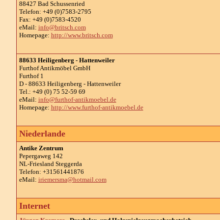
88427 Bad Schussenried
Telefon: +49 (0)7583-2795
Fax: +49 (0)7583-4520
eMail:
info@britsch.com
Homepage:
http://www.britsch.com
88633 Heiligenberg - Hattenweiler
Furthof Antikmöbel GmbH
Furthof 1
D - 88633 Heiligenberg - Hattenweiler
Tel.: +49 (0) 75 52-59 69
eMail:
info@furthof-antikmoebel.de
Homepage:
http://www.furthof-antikmoebel.de
Niederlande
Antike Zentrum
Pepergaweg 142
NL-Friesland Steggerda
Telefon: +31561441876
eMail:
iriemersma@hotmail.com
Internet