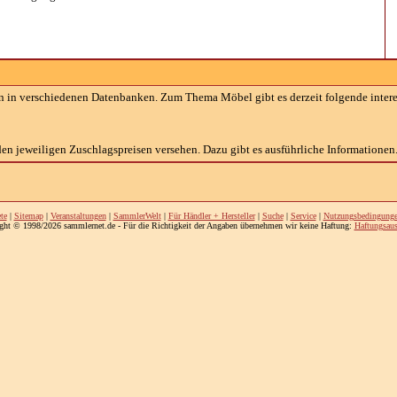
 in verschiedenen Datenbanken. Zum Thema Möbel gibt es derzeit folgende inter
en jeweiligen Zuschlagspreisen versehen. Dazu gibt es ausführliche Informationen
te
|
Sitemap
|
Veranstaltungen
|
SammlerWelt
|
Für Händler + Hersteller
|
Suche
|
Service
|
Nutzungsbedingung
ght © 1998/2026 sammlernet.de - Für die Richtigkeit der Angaben übernehmen wir keine Haftung:
Haftungsaus