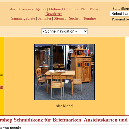
Seite über
A-Z
|
Anzeige aufgeben
|
Flohmarkt
|
Forum
|
Neu
|
News
|
Newsletter
|
Sammelgebiete
|
Sammler
|
Sitemap
|
Suchen
|
Termine
|
Powered b
um
l!
Alte Möbel
shop Schmidtkonz für Briefmarken, Ansichtskarten un
n von google