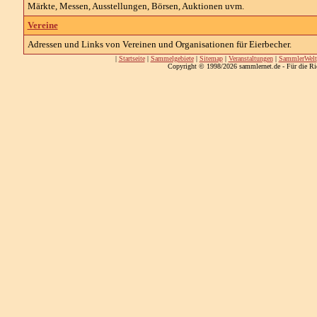
Märkte, Messen, Ausstellungen, Börsen, Auktionen uvm.
Vereine
Adressen und Links von Vereinen und Organisationen für Eierbecher.
|
Startseite
|
Sammelgebiete
|
Sitemap
|
Veranstaltungen
|
SammlerWelt
Copyright © 1998/2026 sammlernet.de - Für die Ri