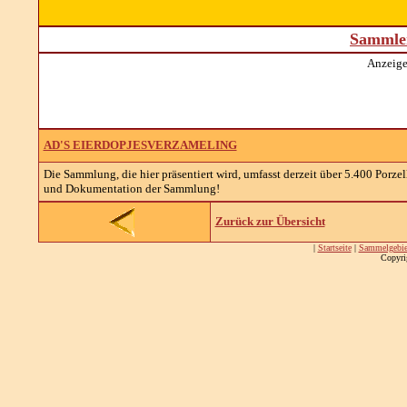
Sammler
Anzeige
AD'S EIERDOPJESVERZAMELING
Die Sammlung, die hier präsentiert wird, umfasst derzeit über 5.400 Porz
und Dokumentation der Sammlung!
Zurück zur Übersicht
|
Startseite
|
Sammelgebie
Copyri