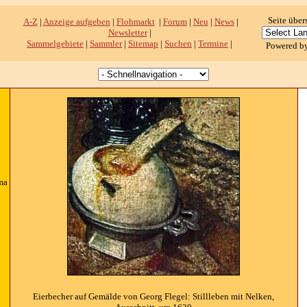
Seite über
A-Z
|
Anzeige aufgeben
|
Flohmarkt
|
Forum
|
Neu
|
News
|
Newsletter
|
Sammelgebiete
|
Sammler
|
Sitemap
|
Suchen
|
Termine
|
Powered b
ma
Eierbecher auf Gemälde von Georg Flegel: Stillleben mit Nelken,