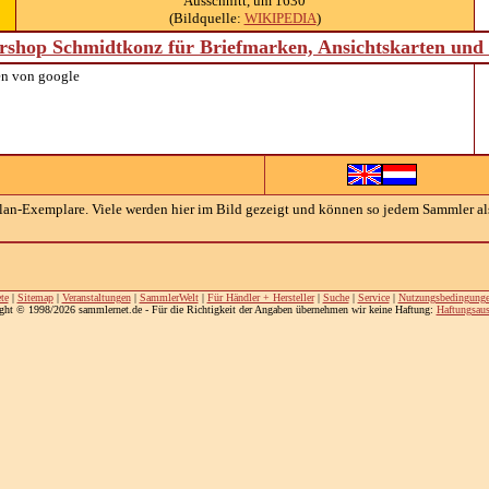
Ausschnitt, um 1630
(Bildquelle:
WIKIPEDIA
)
shop Schmidtkonz für Briefmarken, Ansichtskarten un
n von google
ellan-Exemplare. Viele werden hier im Bild gezeigt und können so jedem Sammler al
te
|
Sitemap
|
Veranstaltungen
|
SammlerWelt
|
Für Händler + Hersteller
|
Suche
|
Service
|
Nutzungsbedingung
ght © 1998/2026 sammlernet.de - Für die Richtigkeit der Angaben übernehmen wir keine Haftung:
Haftungsaus