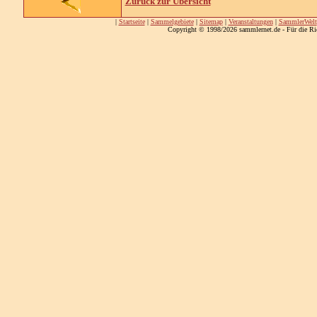
Zurück zur Übersicht
|
Startseite
|
Sammelgebiete
|
Sitemap
|
Veranstaltungen
|
SammlerWelt
Copyright © 1998/2026 sammlernet.de - Für die Ri