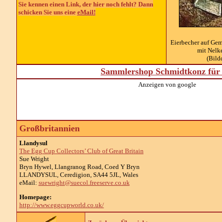
Sie kennen einen Link, der hier noch fehlt? Dann
schicken Sie uns eine
eMail!
Eierbecher auf Gem
mit Nelk
(Bild
Sammlershop Schmidtkonz für 
Anzeigen von google
Großbritannien
Llandysul
The Egg Cup Collectors’ Club of Great Britain
Sue Wright
Bryn Hywel, Llangranog Road, Coed Y Bryn
LLANDYSUL, Ceredigion, SA44 5JL, Wales
eMail:
suewright@suecol.freeserve.co.uk
Homepage:
http://www.eggcupworld.co.uk/