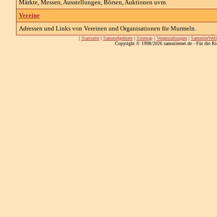
Märkte, Messen, Ausstellungen, Börsen, Auktionen uvm.
Vereine
Adressen und Links von Vereinen und Organisationen für Murmeln.
|
Startseite
|
Sammelgebiete
|
Sitemap
|
Veranstaltungen
|
SammlerWelt
Copyright © 1998/2026 sammlernet.de - Für die Ri