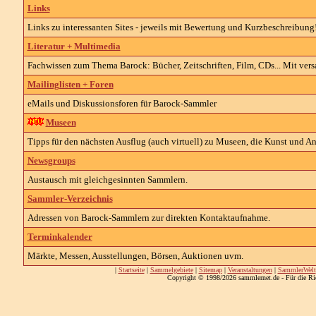
Links
Links zu interessanten Sites - jeweils mit Bewertung und Kurzbeschreibung
Literatur + Multimedia
Fachwissen zum Thema Barock: Bücher, Zeitschriften, Film, CDs... Mit vers
Mailinglisten + Foren
eMails und Diskussionsforen für Barock-Sammler
Museen
Tipps für den nächsten Ausflug (auch virtuell) zu Museen, die Kunst und An
Newsgroups
Austausch mit gleichgesinnten Sammlern.
Sammler-Verzeichnis
Adressen von Barock-Sammlern zur direkten Kontaktaufnahme.
Terminkalender
Märkte, Messen, Ausstellungen, Börsen, Auktionen uvm.
|
Startseite
|
Sammelgebiete
|
Sitemap
|
Veranstaltungen
|
SammlerWelt
Copyright © 1998/2026 sammlernet.de - Für die Ri