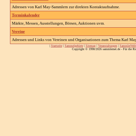
Adressen von Karl May-Sammlern zur direkten Kontaktaufnahme.
Terminkalender
Märkte, Messen, Ausstellungen, Börsen, Auktionen uvm.
Vereine
Adressen und Links von Vereinen und Organisationen zum Thema Karl May
|
Startseite
|
Sammelgebiete
|
Sitemap
|
Veranstaltungen
|
SammlerWelt
Copyright © 1998/2026 sammlernet.de - Für die Ri