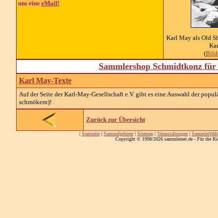
uns eine
eMail!
Karl May als Old Sh
Kar
(
Bil
Sammlershop Schmidtkonz für 
Karl May-Texte
Auf der Seite der Karl-May-Gesellschaft e.V. gibt es eine Auswahl der pop
schmökern)!
Zurück zur Übersicht
|
Startseite
|
Sammelgebiete
|
Sitemap
|
Veranstaltungen
|
SammlerWelt
Copyright © 1998/2026 sammlernet.de - Für die Ri