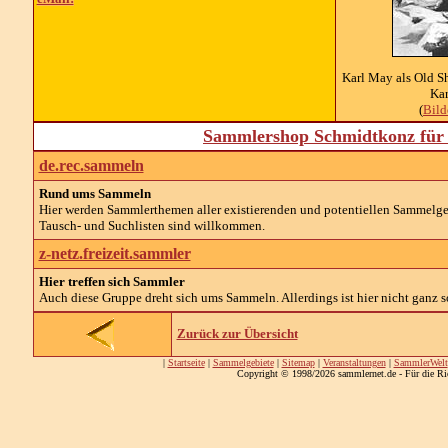
Karl May als Old Sh
Kar
(
Bil
Sammlershop Schmidtkonz für 
de.rec.sammeln
Rund ums Sammeln
Hier werden Sammlerthemen aller existierenden und potentiellen Sammelg
Tausch- und Suchlisten sind willkommen.
z-netz.freizeit.sammler
Hier treffen sich Sammler
Auch diese Gruppe dreht sich ums Sammeln. Allerdings ist hier nicht ganz so
Zurück zur Übersicht
|
Startseite
|
Sammelgebiete
|
Sitemap
|
Veranstaltungen
|
SammlerWelt
Copyright © 1998/2026 sammlernet.de - Für die Ri