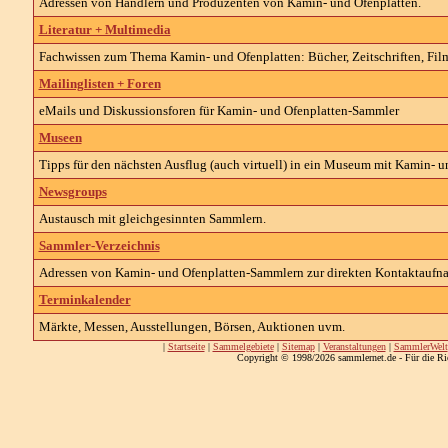
Adressen von Händlern und Produzenten von Kamin- und Ofenplatten.
Literatur + Multimedia
Fachwissen zum Thema Kamin- und Ofenplatten: Bücher, Zeitschriften, Film,
Mailinglisten + Foren
eMails und Diskussionsforen für Kamin- und Ofenplatten-Sammler
Museen
Tipps für den nächsten Ausflug (auch virtuell) in ein Museum mit Kamin- u
Newsgroups
Austausch mit gleichgesinnten Sammlern.
Sammler-Verzeichnis
Adressen von Kamin- und Ofenplatten-Sammlern zur direkten Kontaktaufn
Terminkalender
Märkte, Messen, Ausstellungen, Börsen, Auktionen uvm.
|
Startseite
|
Sammelgebiete
|
Sitemap
|
Veranstaltungen
|
SammlerWelt
Copyright © 1998/2026 sammlernet.de - Für die Ri