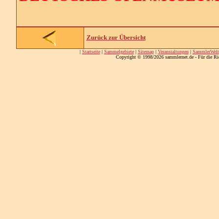
Zurück zur Übersicht
|
Startseite
|
Sammelgebiete
|
Sitemap
|
Veranstaltungen
|
SammlerWelt
Copyright © 1998/2026 sammlernet.de - Für die Ri