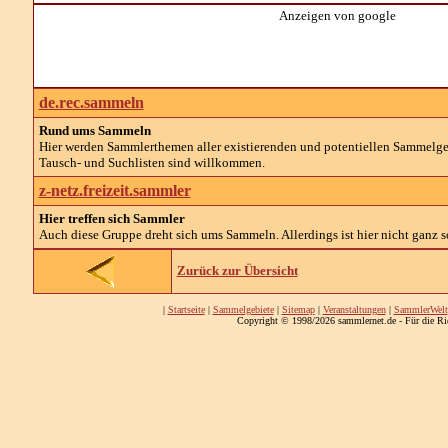
Anzeigen von google
de.rec.sammeln
Rund ums Sammeln
Hier werden Sammlerthemen aller existierenden und potentiellen Sammelg
Tausch- und Suchlisten sind willkommen.
z-netz.freizeit.sammler
Hier treffen sich Sammler
Auch diese Gruppe dreht sich ums Sammeln. Allerdings ist hier nicht ganz so
Zurück zur Übersicht
|
Startseite
|
Sammelgebiete
|
Sitemap
|
Veranstaltungen
|
SammlerWelt
Copyright © 1998/2026 sammlernet.de - Für die Ri