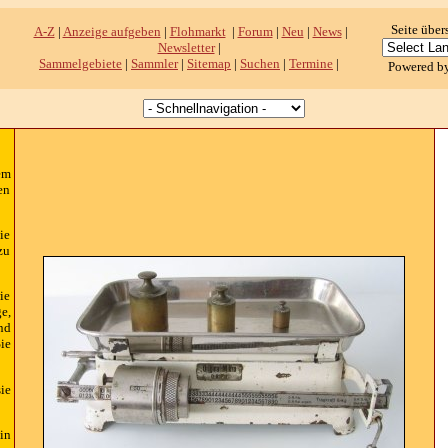
Seite über
A-Z
|
Anzeige aufgeben
|
Flohmarkt
|
Forum
|
Neu
|
News
|
Newsletter
|
Sammelgebiete
|
Sammler
|
Sitemap
|
Suchen
|
Termine
|
Powered b
em
en
ie
zu
ie
e,
nd
ie
ie
in