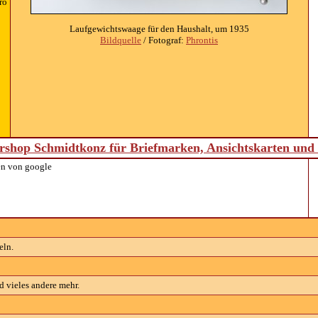
ro
Laufgewichtswaage für den Haushalt, um 1935
Bildquelle
/ Fotograf:
Phrontis
shop Schmidtkonz für Briefmarken, Ansichtskarten un
n von google
eln.
 vieles andere mehr.