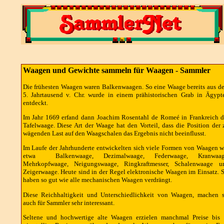
Waagen und Gewichte sammeln für Waagen - Sammler
Die frühesten Waagen waren Balkenwaagen. So eine Waage bereits aus d
5. Jahrtausend v. Chr. wurde in einem prähistorischen Grab in Ägypt
entdeckt.
Im Jahr 1669 erfand dann Joachim Rosentahl de Romeé in Frankreich d
Tafelwaage. Diese Art der Waage hat den Vorteil, dass die Position der 
wägenden Last auf den Waagschalen das Ergebnis nicht beeinflusst.
Im Laufe der Jahrhunderte entwickelten sich viele Formen von Waagen w
etwa Balkenwaage, Dezimalwaage, Federwaage, Kranwaag
Mehrkopfwaage, Neigungswaage, Ringkraftmesser, Schalenwaage u
Zeigerwaage. Heute sind in der Regel elektronische Waagen im Einsatz. S
haben so gut wie alle mechanischen Waagen verdrängt.
Diese Reichhaltigkeit und Unterschiedlichkeit von Waagen, machen s
auch für Sammler sehr interessant.
Seltene und hochwertige alte Waagen erzielen manchmal Preise bis 