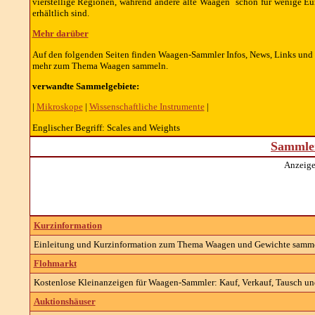
vierstellige Regionen, während andere alte Waagen schon für wenige Eu
erhältlich sind.
Mehr darüber
Auf den folgenden Seiten finden Waagen-Sammler Infos, News, Links und
mehr zum Thema Waagen sammeln.
verwandte Sammelgebiete:
|
Mikroskope
|
Wissenschaftliche Instrumente
|
Englischer Begriff: Scales and Weights
Sammler
Anzeige
Kurzinformation
Einleitung und Kurzinformation zum Thema Waagen und Gewichte samm
Flohmarkt
Kostenlose Kleinanzeigen für Waagen-Sammler: Kauf, Verkauf, Tausch und
Auktionshäuser