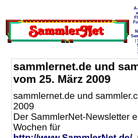
A-
F
Fo
N
Sam
|
sammlernet.de und sam
vom 25. März 2009
sammlernet.de und sammler.c
2009
Der SammlerNet-Newsletter ers
Wochen für
http://www.SammlerNet.de/