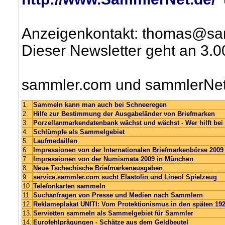
Anzeigenkontakt: thomas@sa
Dieser Newsletter geht an 3.
sammler.com und sammlerNet 
1.
Sammeln kann man auch bei Schneeregen
2.
Hilfe zur Bestimmung der Ausgabeländer von Briefmarken
3.
Porzellanmarkendatenbank wächst und wächst - Wer hilft b
4.
Schlümpfe als Sammelgebiet
5.
Laufmedaillen
6.
Impressionen von der Internationalen Briefmarkenbörse 200
7.
Impressionen von der Numismata 2009 in München
8.
Neue Tschechische Briefmarkenausgaben
9.
service.sammler.com sucht Elastolin und Lineol Spielzeug
10.
Telefonkarten sammeln
11.
Suchanfragen von Presse und Medien nach Sammlern
12.
Reklameplakat UNITI: Vom Protektionismus in den späten 19
13.
Servietten sammeln als Sammelgebiet für Sammler
14.
Eurofehlprägungen - Schätze aus dem Geldbeutel