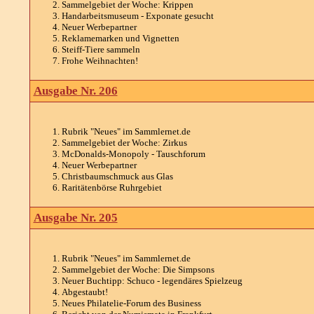
Sammelgebiet der Woche: Krippen
Handarbeitsmuseum - Exponate gesucht
Neuer Werbepartner
Reklamemarken und Vignetten
Steiff-Tiere sammeln
Frohe Weihnachten!
Ausgabe Nr. 206
Rubrik "Neues" im Sammlernet.de
Sammelgebiet der Woche: Zirkus
McDonalds-Monopoly - Tauschforum
Neuer Werbepartner
Christbaumschmuck aus Glas
Raritätenbörse Ruhrgebiet
Ausgabe Nr. 205
Rubrik "Neues" im Sammlernet.de
Sammelgebiet der Woche: Die Simpsons
Neuer Buchtipp: Schuco - legendäres Spielzeug
Abgestaubt!
Neues Philatelie-Forum des Business