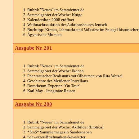
Rubrik "Neues" im Sammlernet.de
Sammelgebiet der Woche: Krüge
Kalendershop 2008 eröffnet
Weihnachtsauktion des Auktionshauses Jentsch
Buchtipp: Kirmes, Jahrmarkt und Volksfest im Spiegel historischer
Ägyptische Mumien
Ausgabe Nr. 201
Rubrik "Neues" im Sammlernet.de
Sammelgebiet der Woche: Ikonen
Phantastischer Realismus mit Ölbäumen von Rita Wetzel
Geschichte des Meißener Porzellans
Dorotheum-Experten "On Tour"
Karl May - Imaginäre Reisen
Ausgabe Nr. 200
Rubrik "Neues" im Sammlernet.de
Sammelgebiet der Woche: Aktbilder (Erotica)
*SmS* Sammlermagazin Sandesneben
Schweizer-Briefmarken-Newsletter