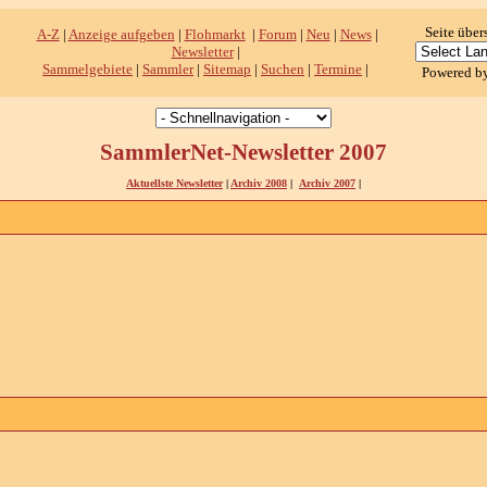
Seite über
A-Z
|
Anzeige aufgeben
|
Flohmarkt
|
Forum
|
Neu
|
News
|
Newsletter
|
Sammelgebiete
|
Sammler
|
Sitemap
|
Suchen
|
Termine
|
Powered b
SammlerNet-Newsletter 2007
Aktuellste Newsletter
|
Archiv 2008
|
Archiv 2007
|