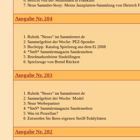
Bericht von der Numismata in Frankfurt
Neue Sammler-Story: Meine Jazzplatten-Sammlung von Dietrich 
Ausgabe Nr. 204
Rubrik "Neues" im Sammlernet.de
Sammelgebiet der Woche: PEZ-Spender
Buchtipp: Katalog Spielzeug aus dem Ei 2008
*SmS* Sammlermagazin Sandesneben
Briefmarkenbörse Sindelfingen
Spielzeuge von Bernd Rückert
Ausgabe Nr. 203
Rubrik "Neues" im Sammlernet.de
Sammelgebiet der Woche: Model
Neue Werbepartner
*SmS* Sammlermagazin Sandesneben
Was ist Porzellan?
Entwerfen Sie Ihren eigenen Steiff-Teddybären
Ausgabe Nr. 202