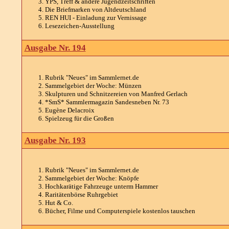
YPS, Treff & andere Jugendzeitschriften
Die Briefmarken von Altdeutschland
REN HUI - Einladung zur Vernissage
Lesezeichen-Ausstellung
Ausgabe Nr. 194
Rubrik "Neues" im Sammlernet.de
Sammelgebiet der Woche: Münzen
Skulpturen und Schnitzereien von Manfred Gerlach
*SmS* Sammlermagazin Sandesneben Nr. 73
Eugène Delacroix
Spielzeug für die Großen
Ausgabe Nr. 193
Rubrik "Neues" im Sammlernet.de
Sammelgebiet der Woche: Knöpfe
Hochkarätige Fahrzeuge unterm Hammer
Raritätenbörse Ruhrgebiet
Hut & Co.
Bücher, Filme und Computerspiele kostenlos tauschen