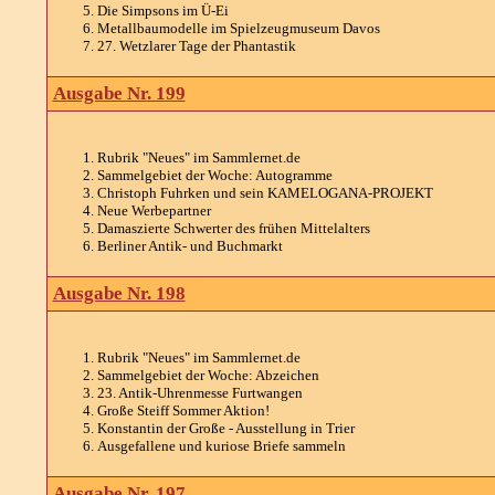
Die Simpsons im Ü-Ei
Metallbaumodelle im Spielzeugmuseum Davos
27. Wetzlarer Tage der Phantastik
Ausgabe Nr. 199
Rubrik "Neues" im Sammlernet.de
Sammelgebiet der Woche: Autogramme
Christoph Fuhrken und sein KAMELOGANA-PROJEKT
Neue Werbepartner
Damaszierte Schwerter des frühen Mittelalters
Berliner Antik- und Buchmarkt
Ausgabe Nr. 198
Rubrik "Neues" im Sammlernet.de
Sammelgebiet der Woche: Abzeichen
23. Antik-Uhrenmesse Furtwangen
Große Steiff Sommer Aktion!
Konstantin der Große - Ausstellung in Trier
Ausgefallene und kuriose Briefe sammeln
Ausgabe Nr. 197