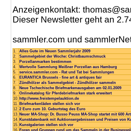
Anzeigenkontakt: thomas@sa
Dieser Newsletter geht an 2.
sammler.com und sammlerNet 
1.
Alles Gute im Neuen Sammlerjahr 2009
2.
Sammelgebiet der Woche: Christbaumschmuck
3.
Porzellanmarken bestimmen
4.
Wertvolle Sammlung Meißner Porzellan aus Hamburg
5.
service.sammler.com - Rat und Tat bei Sammlungen
6.
EURANTICA Brussels - fine art & antiques fair
7.
Zündhölzer als Sammelgebiet - Zündhölzer sammeln
8.
Neue Tschechische Briefmarkenausgaben am 02.01.2009
9.
Onlinekatalog für Pferdebriefmarken stark erweitert
10.
http://www.freistempelauktion.de
11.
Briefmarkenläden stellen sich vor
12.
2 Euro zum 10. Geburtstag des Euro
13.
Neuer MA-Shop: Dr. Busso Peuss MA-Shop startet mit 600 Art
14.
Kunstdatenbank mit Auktionsergebnissen und Preisen von K
15.
Kunstgalerien stellen sich vor
16.
Foren und Gruppen rund um das Sammeln in der Businesspl