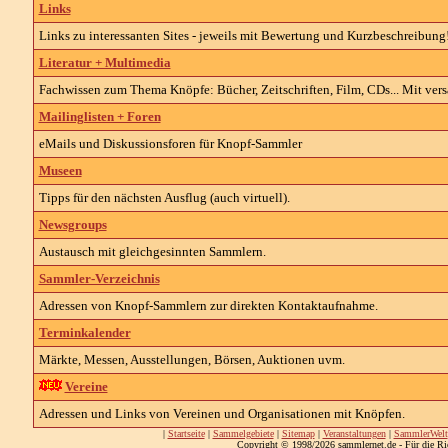
Links
Links zu interessanten Sites - jeweils mit Bewertung und Kurzbeschreibung
Literatur + Multimedia
Fachwissen zum Thema Knöpfe: Bücher, Zeitschriften, Film, CDs... Mit vers
Mailinglisten + Foren
eMails und Diskussionsforen für Knopf-Sammler
Museen
Tipps für den nächsten Ausflug (auch virtuell).
Newsgroups
Austausch mit gleichgesinnten Sammlern.
Sammler-Verzeichnis
Adressen von Knopf-Sammlern zur direkten Kontaktaufnahme.
Terminkalender
Märkte, Messen, Ausstellungen, Börsen, Auktionen uvm.
Vereine
Adressen und Links von Vereinen und Organisationen mit Knöpfen.
|
Startseite
|
Sammelgebiete
|
Sitemap
|
Veranstaltungen
|
SammlerWelt
Copyright © 1998/2026 sammlernet.de - Für die Ri