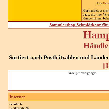
Alte
Ham
Hier handelt es sic
Lady, die ihre Ver
Hampelmänner behan
Sammlershop Schmidtkonz für 
Hamp
Händler
Sortiert nach Postleitzahlen und Länd
[
Anzeigen von google
Internet
eventarts
Gierkezeile 26