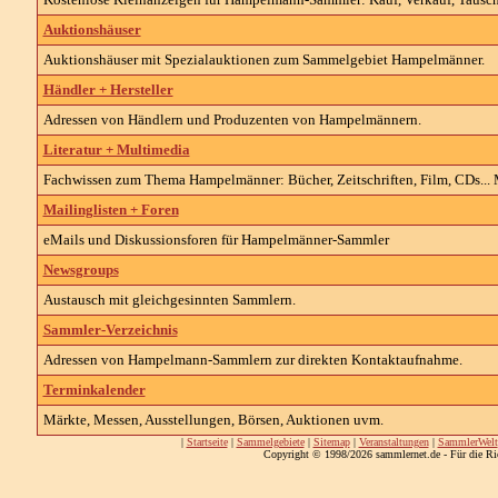
Auktionshäuser
Auktionshäuser mit Spezialauktionen zum Sammelgebiet Hampelmänner.
Händler + Hersteller
Adressen von Händlern und Produzenten von Hampelmännern.
Literatur + Multimedia
Fachwissen zum Thema Hampelmänner: Bücher, Zeitschriften, Film, CDs... M
Mailinglisten + Foren
eMails und Diskussionsforen für Hampelmänner-Sammler
Newsgroups
Austausch mit gleichgesinnten Sammlern.
Sammler-Verzeichnis
Adressen von Hampelmann-Sammlern zur direkten Kontaktaufnahme.
Terminkalender
Märkte, Messen, Ausstellungen, Börsen, Auktionen uvm.
|
Startseite
|
Sammelgebiete
|
Sitemap
|
Veranstaltungen
|
SammlerWelt
Copyright © 1998/2026 sammlernet.de - Für die Ri