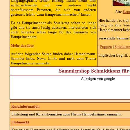
Umgangssprache seinen Einzug. Damit meint man
willensschwache und von anderen leicht
beeinflussbare Personen, die sich von anderen
Alte
Ham
gesteuert leicht "zum Hampelmann machen" lassen.
Hier handelt es sic
Da es Hampelmänner als Spielzeug schon so lange
Lady, die ihre Ver
gibt und sie auch lustig aussehen, interessieren sich
Hampelmänner behan
auch Sammler schon lange für das Sammeln von
Hampelmännern.
verwandte Sammelg
Mehr darüber
|
Puppen
|
Spielzeu
Auf den folgenden Seiten finden daher Hampelmann-
Englischer Begriff:
Sammler Infos, News, Links und mehr zum Thema
Hampelmänner sammeln.
Sammlershop Schmidtkonz für 
Anzeigen von google
Kurzinformation
Einleitung und Kurzinformation zum Thema Hampelmänner sammeln.
Flohmarkt
Kostenlose Kleinanzeigen für Hampelmann-Sammler: Kauf, Verkauf, Tausch 