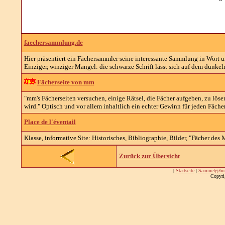
faechersammlung.de
Hier präsentiert ein Fächersammler seine interessante Sammlung in Wort und
Einziger, winziger Mangel: die schwarze Schrift lässt sich auf dem dunkelro
Fächerseite von mm
"mm's Fächerseiten versuchen, einige Rätsel, die Fächer aufgeben, zu löse
wird." Optisch und vor allem inhaltlich ein echter Gewinn für jeden Fächer
Place de l'éventail
Klasse, informative Site: Historisches, Bibliographie, Bilder, "Fächer des
Zurück zur Übersicht
|
Startseite
|
Sammelgebie
Copyri