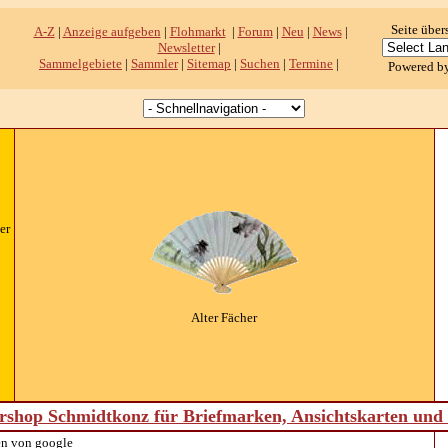
Seite über
A-Z
|
Anzeige aufgeben
|
Flohmarkt
|
Forum
|
Neu
|
News
|
Newsletter
|
Sammelgebiete
|
Sammler
|
Sitemap
|
Suchen
|
Termine
|
Powered b
er
Alter Fächer
shop Schmidtkonz für Briefmarken, Ansichtskarten un
n von google