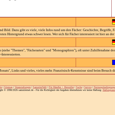
 Bild. Dazu gibt es viele, viele Infos rund um den Fächer: Geschichte, Begriffe, Fä
ten Hintergrund etwas schwer lesen. Wer sich für Fächer interessiert ist hier an der
n (siehe "Themen", "Fächerarten" und "Monographien"), oft unter Zuhilfenahme der u
-Interessierten.
 Monats", Links und vieles, vieles mehr. Französisch-Kenntnisse sind beim Besuch di
te
|
Sitemap
|
Veranstaltungen
|
SammlerWelt
|
Für Händler + Hersteller
|
Suche
|
Service
|
Nutzungsbedingung
ght © 1998/2026 sammlernet.de - Für die Richtigkeit der Angaben übernehmen wir keine Haftung:
Haftungsaus