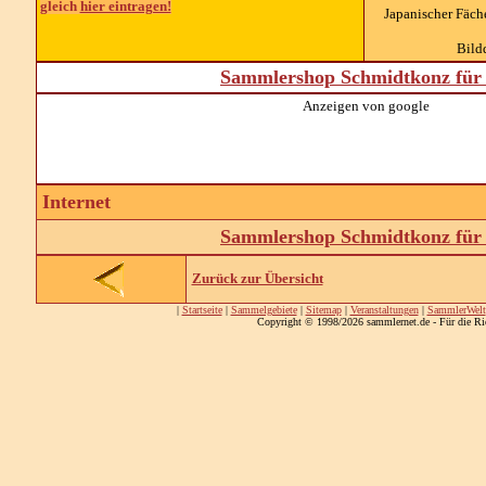
gleich
hier eintragen!
Japanischer Fäche
Bild
Sammlershop Schmidtkonz für 
Anzeigen von google
Internet
Sammlershop Schmidtkonz für 
Zurück zur Übersicht
|
Startseite
|
Sammelgebiete
|
Sitemap
|
Veranstaltungen
|
SammlerWelt
Copyright © 1998/2026 sammlernet.de - Für die Ri