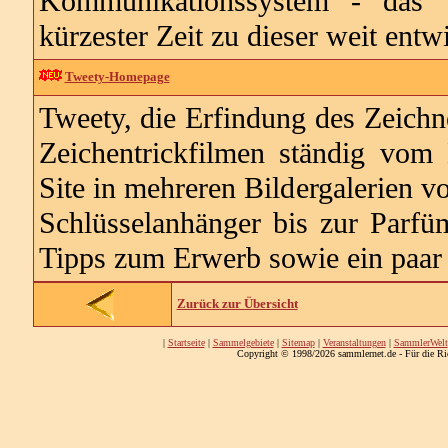
Kommunikationssystem - das "
kürzester Zeit zu dieser weit entw
Tweety-Homepage
Tweety, die Erfindung des Zeichn
Zeichentrickfilmen ständig vom 
Site in mehreren Bildergalerien v
Schlüsselanhänger bis zur Parfü
Tipps zum Erwerb sowie ein paar
Zurück zur Übersicht
|
Startseite
|
Sammelgebiete
|
Sitemap
|
Veranstaltungen
|
SammlerWelt
Copyright © 1998/2026 sammlernet.de - Für die Ri