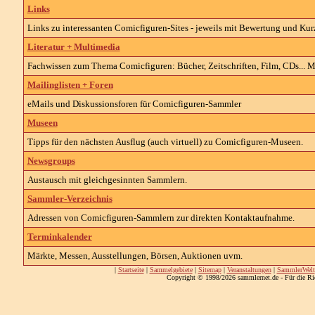
Links
Links zu interessanten
Comicfiguren-
Sites - jeweils mit Bewertung und Ku
Literatur + Multimedia
Fachwissen zum Thema
Comicfiguren
: Bücher, Zeitschriften, Film, CDs... 
Mailinglisten + Foren
eMails und Diskussionsforen für Comicfiguren-Sammler
Museen
Tipps für den nächsten Ausflug (auch virtuell) zu
Comicfiguren-Museen
.
Newsgroups
Austausch mit gleichgesinnten Sammlern.
Sammler-Verzeichnis
Adressen von
Comicfiguren-
Sammlern zur direkten Kontaktaufnahme.
Terminkalender
Märkte, Messen, Ausstellungen, Börsen, Auktionen uvm.
|
Startseite
|
Sammelgebiete
|
Sitemap
|
Veranstaltungen
|
SammlerWelt
Copyright © 1998/2026 sammlernet.de - Für die Ri