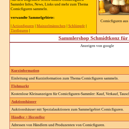
Sammler Infos, News, Links und mehr zum Thema
Comicfiguren sammeln.
verwandte Sammelgebiete:
Comicfiguren aus
|
Actionfiguren
|
Mainzelmännchen
|
Schlümpfe
|
Tierfiguren
|
Sammlershop Schmidtkonz für 
Anzeigen von google
Kurzinformation
Einleitung und Kurzinformation zum Thema
Comicfiguren
sammeln.
Flohmarkt
Kostenlose Kleinanzeigen für
Comicfiguren-
Sammler: Kauf, Verkauf, Tausc
Auktionshäuser
Auktionshäuser mit Spezialauktionen zum Sammelgebiet
Comicfiguren
.
Händler + Hersteller
Adressen von Händlern und Produzenten von
Comicfiguren
.