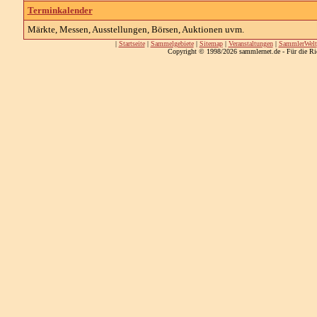
Terminkalender
Märkte, Messen, Ausstellungen, Börsen, Auktionen uvm.
|
Startseite
|
Sammelgebiete
|
Sitemap
|
Veranstaltungen
|
SammlerWelt
Copyright © 1998/2026 sammlernet.de - Für die Ri