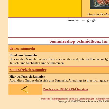
Deutsche Briefm
Anzeigen von google
Sammlershop Schmidtkonz für 
de.rec.sammeln
Rund ums Sammeln
Hier werden Sammlerthemen aller existierenden und potentiellen Sammelg
Tausch- und Suchlisten sind willkommen.
z-netz.freizeit.sammler
Hier treffen sich Sammler
Auch diese Gruppe dreht sich ums Sammeln. Allerdings ist hier nicht ganz so
Zurück zur 1900-1919-Übersicht
|
Startseite
|
Sammelgebiete
|
Sitemap
|
Veranstaltungen
|
SammlerWelt
Copyright © 1998/2026 sammlernet.de - Für die Ri