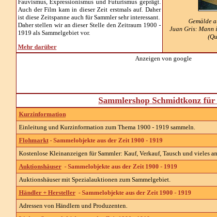
Fauvismus, Expressionismus und Futurismus geprägt.
Auch der Film kam in dieser Zeit erstmals auf. Daher
ist diese Zeitspanne auch für Sammler sehr interessant.
Gemälde au
Daher stellen wir an dieser Stelle den Zeitraum 1900 -
Juan Gris: Mann i
1919 als Sammelgebiet vor.
(Qu
Mehr darüber
Anzeigen von google
Sammlershop Schmidtkonz für 
Kurzinformation
Einleitung und Kurzinformation zum Thema 1900 - 1919 sammeln.
Flohmarkt
- Sammelobjekte aus der Zeit 1900 - 1919
Kostenlose Kleinanzeigen für Sammler: Kauf, Verkauf, Tausch und vieles an
Auktionshäuser
- Sammelobjekte aus der Zeit 1900 - 1919
Auktionshäuser mit Spezialauktionen zum Sammelgebiet.
Händler + Hersteller
- Sammelobjekte aus der Zeit 1900 - 1919
Adressen von Händlern und Produzenten.