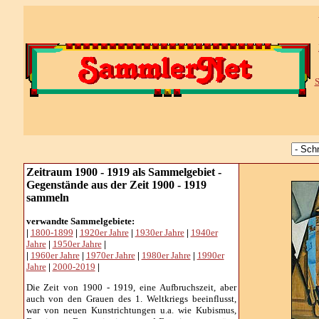
S
Zeitraum 1900 - 1919 als Sammelgebiet -
Gegenstände aus der Zeit 1900 - 1919
sammeln
verwandte Sammelgebiete:
|
1800-1899
|
1920er Jahre
|
1930er Jahre
|
1940er
Jahre
|
1950er Jahre
|
|
1960er Jahre
|
1970er Jahre
|
1980er Jahre
|
1990er
Jahre
|
2000-2019
|
Die Zeit von 1900 - 1919, eine Aufbruchszeit, aber
auch von den Grauen des 1. Weltkriegs beeinflusst,
war von neuen Kunstrichtungen u.a. wie Kubismus,