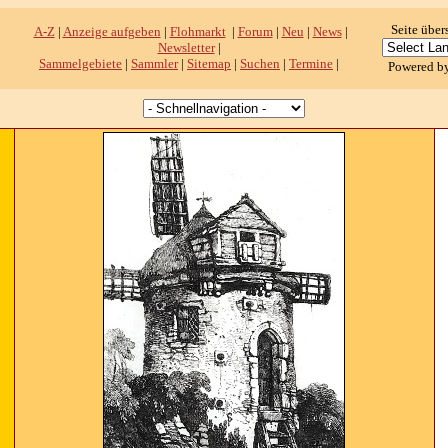
Seite über
A-Z
|
Anzeige aufgeben
|
Flohmarkt
|
Forum
|
Neu
|
News
|
Newsletter
|
Sammelgebiete
|
Sammler
|
Sitemap
|
Suchen
|
Termine
|
Powered b