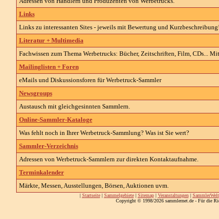
Adressen von Händlern und Produzenten von Werbetrucks.
Links
Links zu interessanten Sites - jeweils mit Bewertung und Kurzbeschreibung
Literatur + Multimedia
Fachwissen zum Thema Werbetrucks: Bücher, Zeitschriften, Film, CDs... Mit
Mailinglisten + Foren
eMails und Diskussionsforen für Werbetruck-Sammler
Newsgroups
Austausch mit gleichgesinnten Sammlern.
Online-Sammler-Kataloge
Was fehlt noch in Ihrer Werbetruck-Sammlung? Was ist Sie wert?
Sammler-Verzeichnis
Adressen von Werbetruck-Sammlern zur direkten Kontaktaufnahme.
Terminkalender
Märkte, Messen, Ausstellungen, Börsen, Auktionen uvm.
|
Startseite
|
Sammelgebiete
|
Sitemap
|
Veranstaltungen
|
SammlerWelt
Copyright © 1998/2026 sammlernet.de - Für die Ri