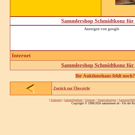
Sammlershop Schmidtkonz für 
Anzeigen von google
Internet
Sammlershop Schmidtkonz für 
Ihr Auktionshaus fehlt noch? 
Zurück zur Übersicht
|
Startseite
|
Sammelgebiete
|
Sitemap
|
Veranstaltungen
|
SammlerWelt
Copyright © 1998/2026 sammlernet.de - Für die Ri