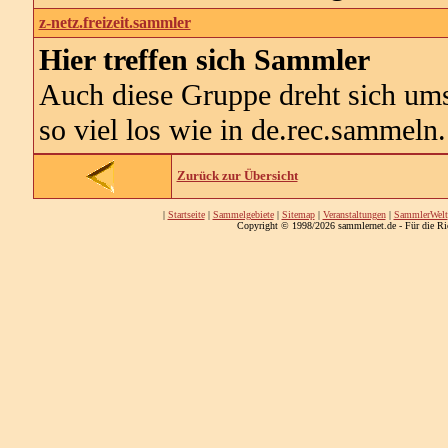
z-netz.freizeit.sammler
Hier treffen sich Sammler
Auch diese Gruppe dreht sich ums
so viel los wie in de.rec.sammeln.
Zurück zur Übersicht
|
Startseite
|
Sammelgebiete
|
Sitemap
|
Veranstaltungen
|
SammlerWelt
Copyright © 1998/2026 sammlernet.de - Für die Ri